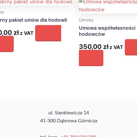
wy
rny pakiet umów dla hodowli
Umowy
Umowa współwłasności 
0,00
zł
z VAT
Dodaj do
hodowców
zyka
350,00
zł
z VAT
Do
koszyka
ul. Sienkiewicza 14
41-300 Dąbrowa Górnicza