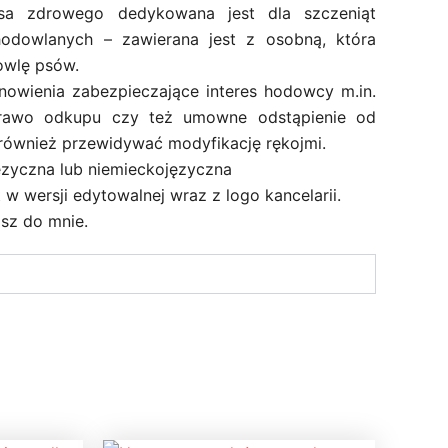
a zdrowego dedykowana jest dla szczeniąt
odowlanych – zawierana jest z osobną, która
owlę psów.
owienia zabezpieczające interes hodowcy m.in.
rawo odkupu czy też umowne odstąpienie od
wnież przewidywać modyfikację rękojmi.
ęzyczna lub niemieckojęzyczna
w wersji edytowalnej wraz z logo kancelarii.
isz do mnie.