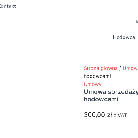
Kontakt
Hodowca
ilość
Strona główna
/
Umow
Umowa
hodowcami
sprzedaży
Umowy
psa/szczeniaka
Umowa sprzedaży
pomiędzy
hodowcami
hodowcami
300,00
zł
z VAT