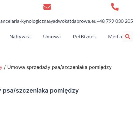
kancelaria-kynologiczna@adwokatdabrowa.eu
+48 799 030 205
Nabywca
Umowa
PetBiznes
Media
y
/ Umowa sprzedaży psa/szczeniaka pomiędzy
 psa/szczeniaka pomiędzy