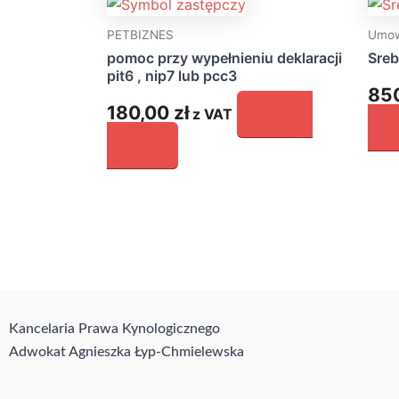
PETBIZNES
Umo
pomoc przy wypełnieniu deklaracji
Sreb
pit6 , nip7 lub pcc3
85
180,00
zł
z VAT
Dodaj do
kos
koszyka
Kancelaria Prawa Kynologicznego
Adwokat Agnieszka Łyp-Chmielewska