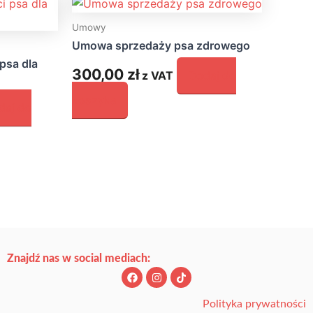
Umowy
Umowa sprzedaży psa zdrowego
psa dla
300,00
zł
z VAT
Dodaj do
koszyka
daj do
Znajdź nas w social mediach:
F
I
T
a
n
i
c
s
k
e
t
t
Polityka prywatności