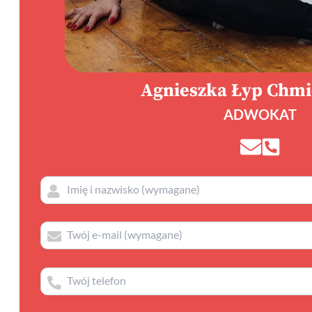
Agnieszka Łyp Chm
ADWOKAT