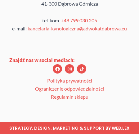
41-300 Dąbrowa Górnicza
tel. kom.
+48 799 030 205
e-mail:
kancelaria-kynologiczna@adwokatdabrowa.eu
Znajdź nas w social mediach:
F
I
T
a
n
i
c
s
k
e
t
t
Polityka prywatności
b
a
o
Ograniczenie odpowiedzialności
o
g
k
o
r
Regulamin sklepu
k
a
m
STRATEGY, DESIGN, MARKETING & SUPPORT BY
WEB.LEX