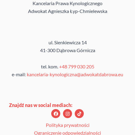
Kancelaria Prawa Kynologicznego
Adwokat Agnieszka Łyp-Chmielewska
ul. Sienkiewicza 14
41-300 Dąbrowa Górnicza
tel. kom.
+48 799 030 205
e-mail:
kancelaria-kynologiczna@adwokatdabrowa.eu
Znajdź nas w social mediach:
F
I
T
a
n
i
c
s
k
e
t
t
Polityka prywatności
b
a
o
Ograniczenie odpowiedzialności
o
g
k