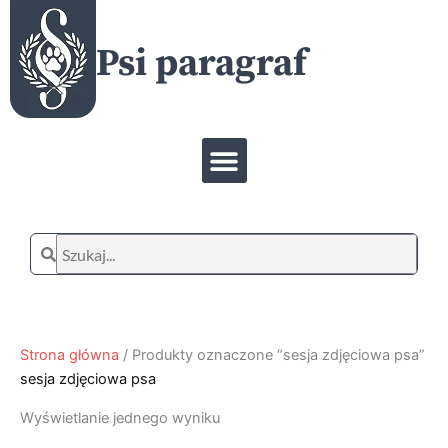
Przejdź
do
Psi paragraf
treści
Menu
Szukaj
Szukaj
Strona główna
/ Produkty oznaczone “sesja zdjęciowa psa”
sesja zdjęciowa psa
Wyświetlanie jednego wyniku