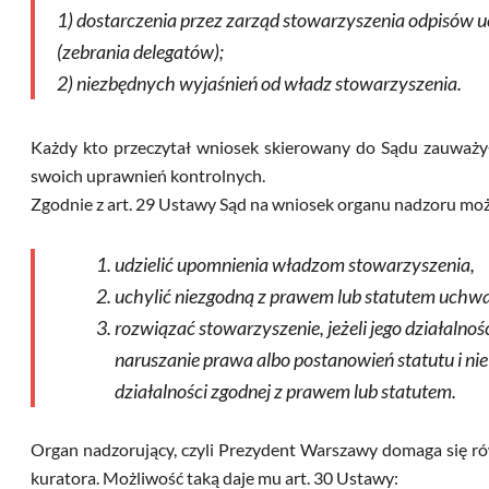
1) dostarczenia przez zarząd
stowarzyszenia
odpisów u
(zebrania delegatów);
2) niezbędnych wyjaśnień od władz
stowarzyszenia
.
Każdy kto przeczytał wniosek skierowany do Sądu zauważył 
swoich uprawnień kontrolnych.
Zgodnie z art. 29 Ustawy Sąd na wniosek organu nadzoru moż
udzielić upomnienia władzom
stowarzyszenia,
uchylić niezgodną z
prawem
lub statutem uchw
rozwiązać
stowarzyszenie
, jeżeli jego działal
naruszanie
prawa
albo postanowień statutu i n
działalności zgodnej z p
rawem
lub statutem.
Organ nadzorujący, czyli Prezydent Warszawy domaga się ró
kuratora. Możliwość taką daje mu art. 30 Ustawy: