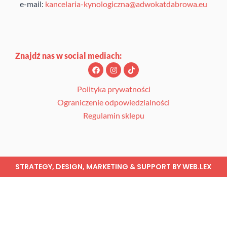
e-mail:
kancelaria-kynologiczna@adwokatdabrowa.eu
Znajdź nas w social mediach:
F
I
T
a
n
i
c
s
k
e
t
t
Polityka prywatności
b
a
o
Ograniczenie odpowiedzialności
o
g
k
o
r
Regulamin sklepu
k
a
m
STRATEGY, DESIGN, MARKETING & SUPPORT BY
WEB.LEX