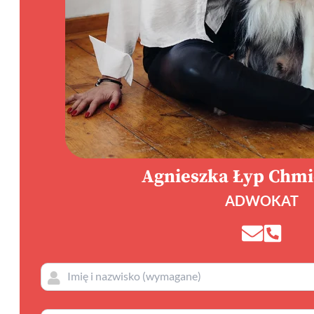
Agnieszka Łyp Chm
ADWOKAT