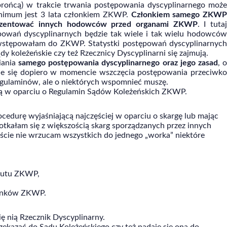
ońcą) w trakcie trwania postępowania dyscyplinarnego może
inimum jest 3 lata członkiem ZKWP.
Członkiem samego ZKW
prezentować innych hodowców przed organami ZKWP
. I tutaj
owań dyscyplinarnych będzie tak wiele i tak wielu hodowców
stępowałam do ZKWP. Statystki postępowań dyscyplinarnyc
dy koleżeńskie czy też Rzecznicy Dyscyplinarni się zajmują.
iania
samego postępowania dyscyplinarnego oraz jego zasad
, o
ie się dopiero w momencie wszczęcia postępowania przeciwko
egulaminów, ale o niektórych wspomnieć muszę.
ają w oparciu o Regulamin Sądów Koleżeńskich ZKWP.
edurę wyjaśniającą najczęściej w oparciu o skargę lub mając
tkałam się z większością skarg sporządzanych przez innych
iście nie wrzucam wszystkich do jednego „worka” niektóre
atutu ZKWP,
łonków ZKWP.
się nią Rzecznik Dyscyplinarny.