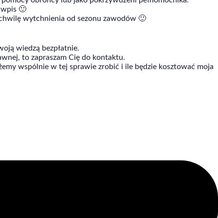
z pomocy obrońcy lub jako pokrzywdzeni pełnomocnika.
 wpis 🙂
ć chwilę wytchnienia od sezonu zawodów 🙂
swoją wiedzą bezpłatnie.
nej, to zapraszam Cię do kontaktu.
emy wspólnie w tej sprawie zrobić i ile będzie kosztować moja