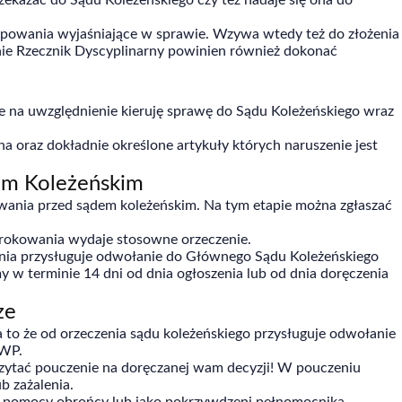
zekazać do Sądu Koleżeńskiego czy też nadaje się ona do
powania wyjaśniające w sprawie. Wzywa wtedy też do złożenia
nie Rzecznik Dyscyplinarny powinien również dokonać
uje na uwzględnienie kieruję sprawę do Sądu Koleżeńskiego wraz
oraz dokładnie określone artykuły których naruszenie jest
em Koleżeńskim
wania przed sądem koleżeńskim. Na tym etapie można zgłaszać
wyrokowania wydaje stosowne orzeczenie.
nia przysługuje odwołanie do Głównego Sądu Koleżeńskiego
w terminie 14 dni od dnia ogłoszenia lub od dnia doręczenia
ze
to że od orzeczenia sądu koleżeńskiego przysługuje odwołanie
KWP.
czytać pouczenie na doręczanej wam decyzji! W pouczeniu
b zażalenia.