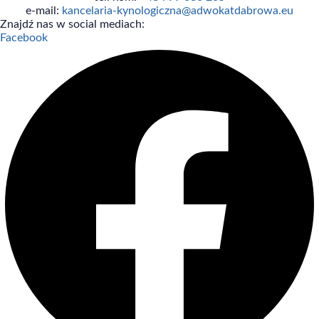
e-mail:
kancelaria-kynologiczna@adwokatdabrowa.eu
Znajdź nas w social mediach:
Facebook