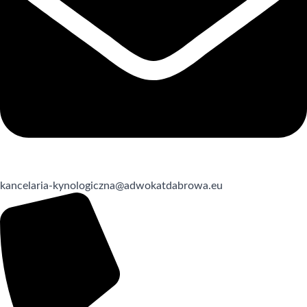
kancelaria-kynologiczna@adwokatdabrowa.eu