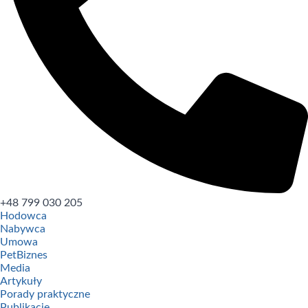
+48 799 030 205
Hodowca
Nabywca
Umowa
PetBiznes
Media
Artykuły
Porady praktyczne
Publikacje