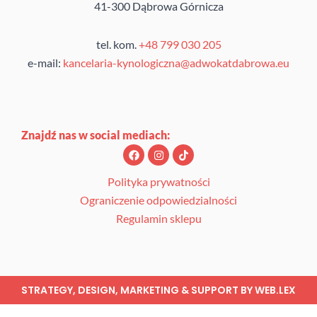
41-300 Dąbrowa Górnicza
tel. kom.
+48 799 030 205
e-mail:
kancelaria-kynologiczna@adwokatdabrowa.eu
Znajdź nas w social mediach:
F
I
T
a
n
i
c
s
k
e
t
t
Polityka prywatności
b
a
o
Ograniczenie odpowiedzialności
o
g
k
o
r
Regulamin sklepu
k
a
m
STRATEGY, DESIGN, MARKETING & SUPPORT BY
WEB.LEX