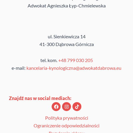
Adwokat Agnieszka Łyp-Chmielewska
ul. Sienkiewicza 14
41-300 Dąbrowa Górnicza
tel. kom.
+48 799 030 205
e-mail:
kancelaria-kynologiczna@adwokatdabrowa.eu
Znajdź nas w social mediach:
F
I
T
a
n
i
c
s
k
e
t
t
Polityka prywatności
b
a
o
Ograniczenie odpowiedzialności
o
g
k
o
r