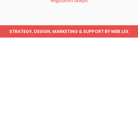
Regulamin sklepu
k
a
m
STRATEGY, DESIGN, MARKETING & SUPPORT BY
WEB.LEX