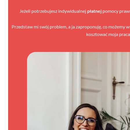
Jeżeli potrzebujesz indywidualnej
płatnej
pomocy prawne
Przedstaw mi swój problem, a ja zaproponuję, co możemy wspó
kosztować moja praca