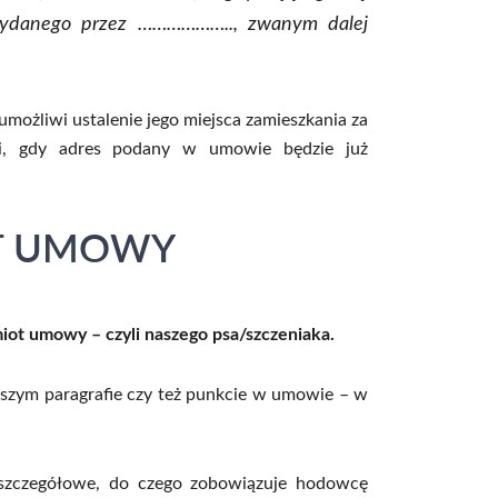
danego przez ……………….., zwanym dalej
żliwi ustalenie jego miejsca zamieszkania za
ji, gdy adres podany w umowie będzie już
OT UMOWY
miot umowy – czyl
i naszego psa/szczeniaka.
zym paragrafie czy też punkcie w umowie – w
 szczegółowe, do czego zobowiązuje hodowcę