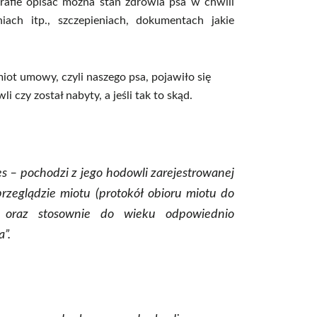
afie opisać można stan zdrowia psa w chwili
niach itp., szczepieniach, dokumentach jakie
iot umowy, czyli naszego psa, pojawiło się
 czy został nabyty, a jeśli tak to skąd.
 – pochodzi z jego hodowli zarejestrowanej
glądzie miotu (protokół obioru miotu do
y oraz stosownie do wieku odpowiednio
”.