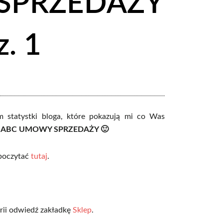
SPRZEDAŻY
z. 1
m statystki bloga, które pokazują mi co Was
.
ABC UMOWY SPRZEDAŻY 🙂
poczytać
tutaj
.
arii odwiedź zakładkę
Sklep
.