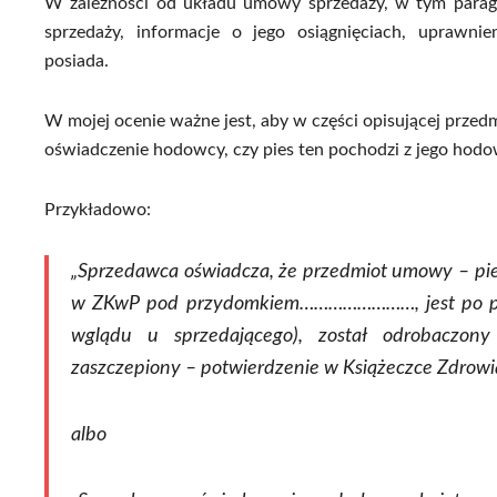
W zależności od układu umowy sprzedaży, w tym paragr
sprzedaży, informacje o jego osiągnięciach, uprawnie
posiada.
W mojej ocenie ważne jest, aby w części opisującej przedm
oświadczenie hodowcy, czy pies ten pochodzi z jego hodowli
Przykładowo:
„Sprzedawca oświadcza, że przedmiot umowy – pies
w ZKwP pod przydomkiem……………………, jest po prze
wglądu u sprzedającego), został odrobaczon
zaszczepiony – potwierdzenie w Książeczce Zdrowia
albo