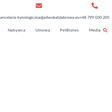
kancelaria-kynologiczna@adwokatdabrowa.eu
+48 799 030 205
Nabywca
Umowa
PetBiznes
Media