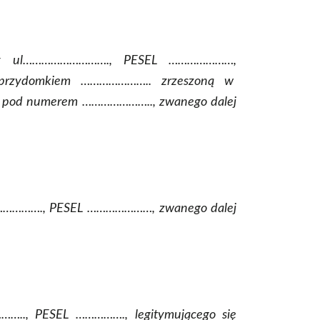
rzy ul………………………., PESEL …………………,
 przydomkiem ………………….. zrzeszoną w
) pod numerem ………………….., zwanego dalej
………………., PESEL …………………, zwanego dalej
…….., PESEL ……………., legitymującego się