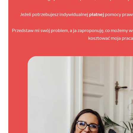
Jeżeli potrzebujesz indywidualnej
płatnej
pomocy prawne
Przedstaw mi swój problem, a ja zaproponuję, co możemy wspó
kosztować moja praca