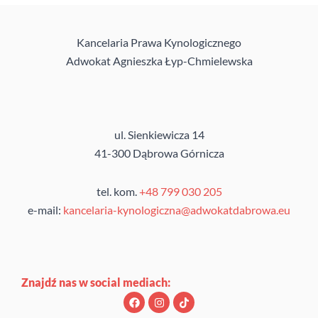
Kancelaria Prawa Kynologicznego
Adwokat Agnieszka Łyp-Chmielewska
ul. Sienkiewicza 14
41-300 Dąbrowa Górnicza
tel. kom.
+48 799 030 205
e-mail:
kancelaria-kynologiczna@adwokatdabrowa.eu
Znajdź nas w social mediach:
F
I
T
a
n
i
c
s
k