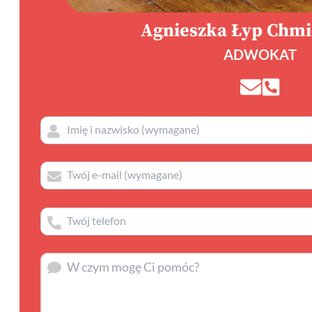
Agnieszka Łyp Chm
ADWOKAT