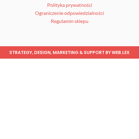
e
t
t
Polityka prywatności
b
a
o
Ograniczenie odpowiedzialności
o
g
k
o
r
Regulamin sklepu
k
a
m
STRATEGY, DESIGN, MARKETING & SUPPORT BY
WEB.LEX