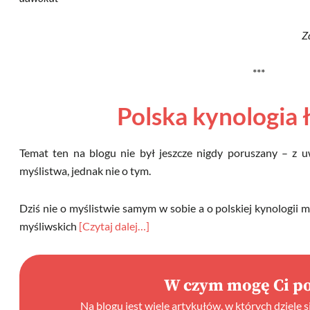
Z
***
Polska kynologia 
Temat ten na blogu nie był jeszcze nigdy poruszany – z 
myślistwa, jednak nie o tym.
Dziś nie o myślistwie samym w sobie a o polskiej kynologii m
myśliwskich
[Czytaj dalej…]
W czym mogę Ci p
Na blogu jest wiele artykułów, w których dzielę 