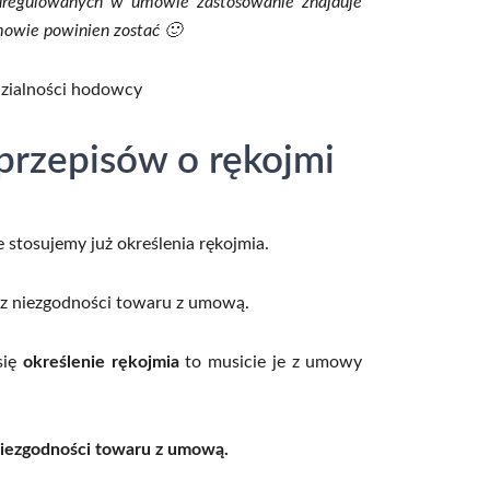
uregulowanych w umowie zastosowanie znajduje
umowie powinien zostać 🙂
przepisów o rękojmi
stosujemy już określenia rękojmia.
cz niezgodności towaru z umową.
się
określenie rękojmia
to musicie je z umowy
niezgodności towaru z umową.