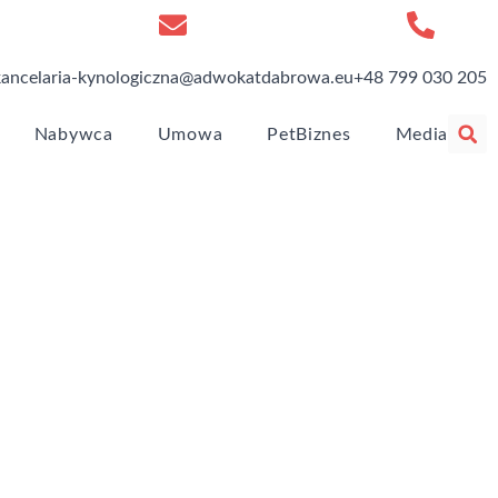
kancelaria-kynologiczna@adwokatdabrowa.eu
+48 799 030 205
Nabywca
Umowa
PetBiznes
Media