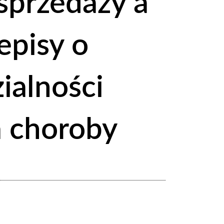
sprzedaży a
episy o
ialności
 choroby