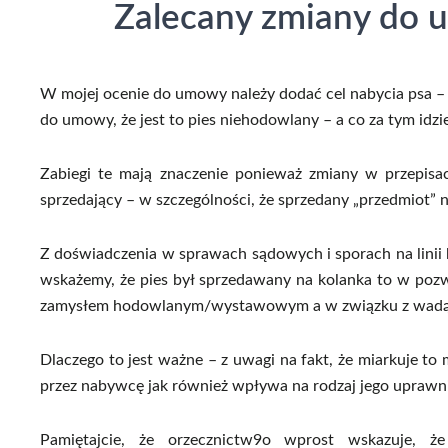
Zalecany zmiany do 
W mojej ocenie do umowy należy dodać cel nabycia psa – je
do umowy, że jest to pies niehodowlany – a co za tym idz
Zabiegi te mają znaczenie ponieważ zmiany w przepisac
sprzedający – w szczególności, że sprzedany „przedmiot” 
Z doświadczenia w sprawach sądowych i sporach na linii
wskażemy, że pies był sprzedawany na kolanka to w pozwi
zamysłem hodowlanym/wystawowym a w związku z wadą/ch
Dlaczego to jest ważne – z uwagi na fakt, że miarkuje t
przez nabywcę jak również wpływa na rodzaj jego uprawn
Pamiętajcie, że orzecznictw9o wprost wskazuje, ż