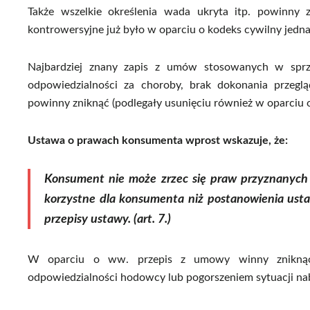
Także wszelkie określenia wada ukryta itp. powinny 
kontrowersyjne już było w oparciu o kodeks cywilny jed
Najbardziej znany zapis z umów stosowanych w sprze
odpowiedzialności za choroby, brak dokonania przeglą
powinny zniknąć (podlegały usunięciu również w oparciu o
Ustawa o prawach konsumenta wprost wskazuje, że:
Konsument nie może zrzec się
praw
przyznanyc
korzystne dla
konsumenta
niż postanowienia
ust
przepisy
ustawy.
(art. 7.)
W oparciu o ww. przepis z umowy winny zniknąć 
odpowiedzialności hodowcy lub pogorszeniem sytuacji nab