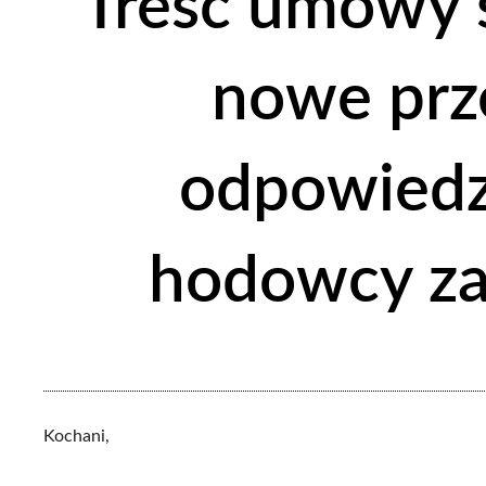
Treść umowy 
nowe prz
odpowiedz
hodowcy za
Kochani,