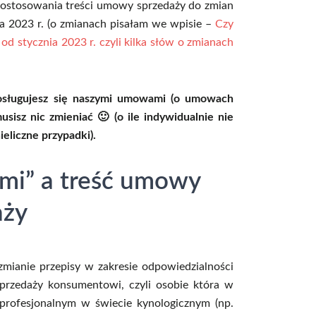
dostosowania treści umowy sprzedaży do zmian
ia 2023 r. (o zmianach pisałam we wpisie –
Czy
d stycznia 2023 r. czyli kilka słów o zmianach
 posługujesz się naszymi umowami (o umowach
usisz nic zmieniać 🙂 (o ile indywidualnie nie
eliczne przypadki).
jmi” a treść umowy
aży
zmianie przepisy w zakresie odpowiedzialności
przedaży konsumentowi, czyli osobie która w
profesjonalnym w świecie kynologicznym (np.