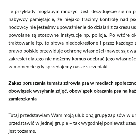
Te przykłady mogłabym mnożyć. Jeśli decydujecie się na p
nabywcy pamiętajcie, że niejako tracimy kontrolę nad 
hodowcy nie jesteśmy upoważnienie do działań z zakresu us
powołane są stosowne instytucje np. policja. Po wtóre ok
traktowanie itp. to słowa niedookreślone i przez każdego 
prawo polskie przewiduje ochronę własności (nawet są d
zakresie) dlatego nie możemy komuś odebrać jego własności
w momencie gdy sprzedajemy nasze szczeniaki.
Zakaz poruszania tematu zdrowia psa w mediach
społeczn
obowiązek wysyłania zdjęć,
obowiązek
okazania psa na ka
zamieszkania
Tutaj przedstawiam Wam moją ulubioną grupę zapisów w u
przedstawić w jednej grupie – tak wygodniej ponieważ uzas
jest tożsame.