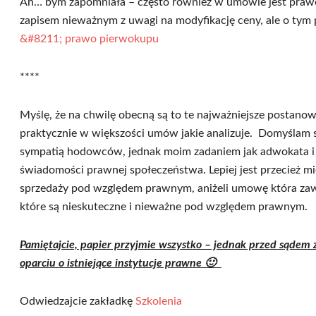
Ah… bym zapomniała – często również w umowie jest prawo
zapisem nieważnym z uwagi na modyfikację ceny, ale o tym
&#8211; prawo pierwokupu
****
Myślę, że na chwilę obecną są to te najważniejsze postano
praktycznie w większości umów jakie analizuje. Domyślam się
sympatią hodowców, jednak moim zadaniem jak adwokata i 
świadomości prawnej społeczeństwa. Lepiej jest przecież
sprzedaży pod względem prawnym, aniżeli umowę która zawi
które są nieskuteczne i nieważne pod względem prawnym.
Pamiętajcie, papier przyjmie wszystko – jednak przed sądem 
oparciu o istniejące instytucje prawne 🙂
Odwiedzajcie zakładkę
Szkolenia