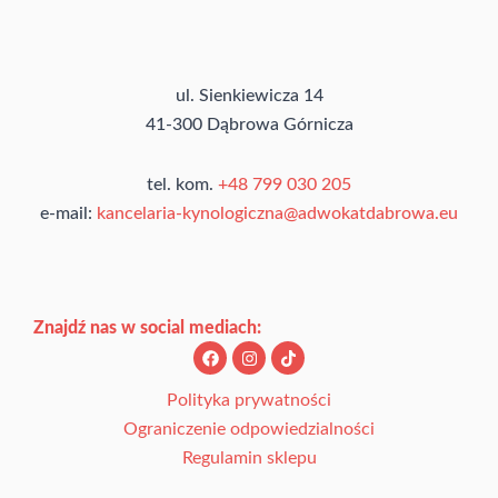
ul. Sienkiewicza 14
41-300 Dąbrowa Górnicza
tel. kom.
+48 799 030 205
e-mail:
kancelaria-kynologiczna@adwokatdabrowa.eu
Znajdź nas w social mediach:
F
I
T
a
n
i
c
s
k
e
t
t
Polityka prywatności
b
a
o
Ograniczenie odpowiedzialności
o
g
k
o
r
Regulamin sklepu
k
a
m