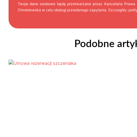
Twoje dane osobowe będą przetwarzane przez Kancelaria Prawa
Chmielewska w celu obsługi przesłanego zapytania. Szczegóły:
poli
Podobne arty