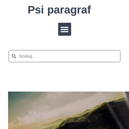
Przejdź
Psi paragraf
do
treści
Menu
Szukaj
Szukaj