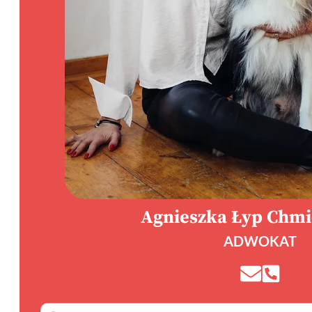
Agnieszka Łyp Chm
ADWOKAT