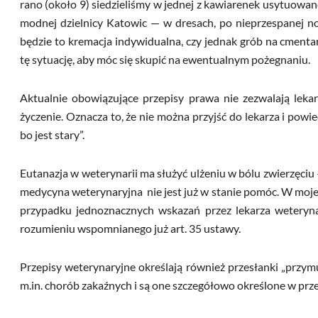
rano (około 9) siedzieliśmy w jednej z kawiarenek usytuowan
modnej dzielnicy Katowic — w dresach, po nieprzespanej no
będzie to kremacja indywidualna, czy jednak grób na cmenta
tę sytuację, aby móc się skupić na ewentualnym pożegnaniu.
Aktualnie obowiązujące przepisy prawa nie zezwalają lekar
życzenie. Oznacza to, że nie można przyjść do lekarza i powi
bo jest stary”.
Eutanazja w weterynarii ma służyć ulżeniu w bólu zwierzęciu 
medycyna weterynaryjna nie jest już w stanie pomóc. W moje
przypadku jednoznacznych wskazań przez lekarza weteryna
rozumieniu wspomnianego już art. 35 ustawy.
Przepisy weterynaryjne określają również przesłanki „przym
m.in. chorób zakaźnych i są one szczegółowo określone w prz