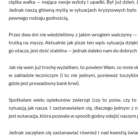
ciężka walka — mająca swoje wzloty i upadki. Był już dzień,
Jednak naszą główną myślą w sytuacjach kryzysowych było t
pewnego rodzaju godnością.
Przez dwa dni nie wiedzieliśmy z jakim wrogiem walczymy — 
trutką na myszy. Aktualnie jak pisze ten wpis sytuacja dzięk
go otacza, jest dość stabilna — jednak daleko nam do dobrych 
Jak się wam już trochę wyżaliłam, to powiem Wam, co mnie s
w zakładzie leczniczym (i to nie jednym, ponieważ toczyli
gdzie jest prowadzony bank krwi).
Spotkałam wielu opiekunów zwierząt (czy to psów, czy to 
sytuacją jak nasza. I zastanawiałam się, dlaczego jednym z
jest eutanazja, która pozwala w sposób godny odejść naszym 
Jednak zaczęłam się zastanawiać również i nad kwestią świ