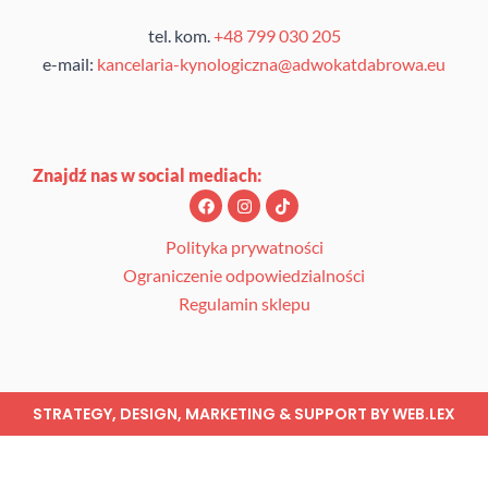
tel. kom.
+48 799 030 205
e-mail:
kancelaria-kynologiczna@adwokatdabrowa.eu
Znajdź nas w social mediach:
F
I
T
a
n
i
c
s
k
e
t
t
Polityka prywatności
b
a
o
Ograniczenie odpowiedzialności
o
g
k
o
r
Regulamin sklepu
k
a
m
STRATEGY, DESIGN, MARKETING & SUPPORT BY
WEB.LEX