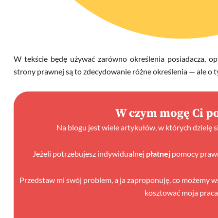
W tekście będę używać zarówno określenia posiadacza, op
strony prawnej są to zdecydowanie różne określenia — ale o t
W czym mogę Ci p
Na blogu jest wiele artykułów, w których dzielę 
Jeżeli potrzebujesz indywidualnej
płatnej
pomocy prawne
Przedstaw mi swój problem, a ja zaproponuję, co możemy wspó
kosztować moja praca