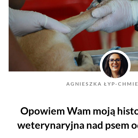
AGNIESZKA ŁYP-CHMI
Opowiem Wam moją histori
weterynaryjna nad psem o