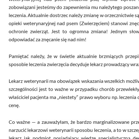
zobowiązani jesteśmy do zapewnienia mu należytego poszano
leczenia. Aktualnie dostrzec należy zmianę w orzecznictwie 
opieki weterynaryjnej nad psem (Zwierzęciem) stanowi znęc
ochronie zwierząt. Jest to ogromna zmiana! Jednym słow
odpowiadać za znęcanie się nad nim!
Pamiętać należy, że w świetle aktualnie brzmiących przep
sposobie leczenia zwierzęcia decyduje lekarz prowadzący wraz
Lekarz weterynarii ma obowiązek wskazania wszelkich możli
szczególności jest to ważne w przypadku chorób przewlekły
właściciel pacjenta ma „niestety” prawo wyboru np. leczenia 
cenę.
Co ważne — a zauważyłam, że bardzo marginalizowane prze
narzucić lekarzowi weterynarii sposobu leczenia, a to w szcz
lekarz jak podmiot posiadający wiedzę specjalistyczną 