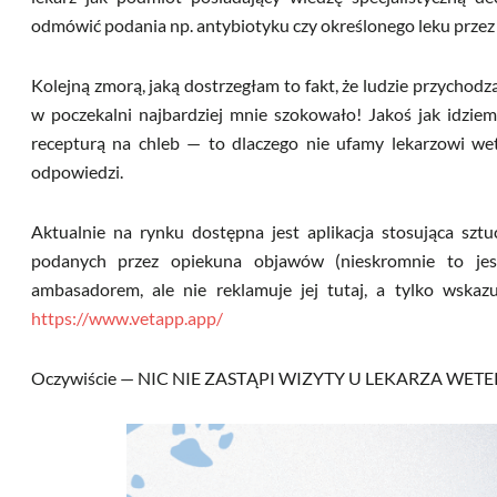
odmówić podania np. antybiotyku czy określonego leku przez w
Kolejną zmorą, jaką dostrzegłam to fakt, że ludzie przychod
w poczekalni najbardziej mnie szokowało! Jakoś jak idziem
recepturą na chleb — to dlaczego nie ufamy lekarzowi wet
odpowiedzi.
Aktualnie na rynku dostępna jest aplikacja stosująca sztu
podanych przez opiekuna objawów (nieskromnie to jest
ambasadorem, ale nie reklamuje jej tutaj, a tylko wskazu
https://www.vetapp.app/
Oczywiście — NIC NIE ZASTĄPI WIZYTY U LEKARZA WETE