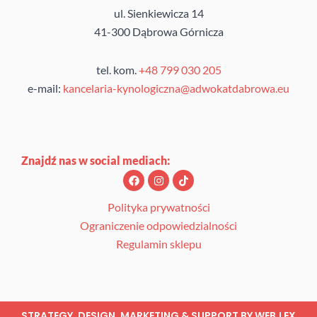
ul. Sienkiewicza 14
41-300 Dąbrowa Górnicza
tel. kom.
+48 799 030 205
e-mail:
kancelaria-kynologiczna@adwokatdabrowa.eu
Znajdź nas w social mediach:
F
I
T
a
n
i
c
s
k
e
t
t
Polityka prywatności
b
a
o
Ograniczenie odpowiedzialności
o
g
k
o
r
Regulamin sklepu
k
a
m
STRATEGY, DESIGN, MARKETING & SUPPORT BY
WEB.LEX