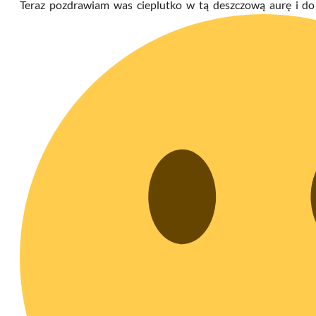
Teraz pozdrawiam was cieplutko w tą deszczową aurę i do