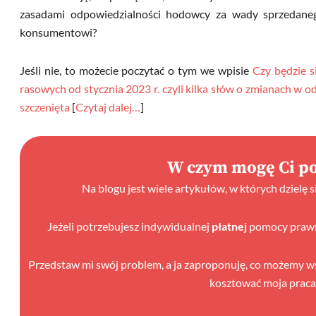
zasadami odpowiedzialności hodowcy za wady sprzedane
konsumentowi?
Jeśli nie, to możecie poczytać o tym we wpisie
Czy będzie 
rasowych od stycznia 2023 r. czyli kilka słów o zmianach w
szczenięta
[
Czytaj dalej…
]
W czym mogę Ci p
Na blogu jest wiele artykułów, w których dzielę 
Jeżeli potrzebujesz indywidualnej
płatnej
pomocy prawne
Przedstaw mi swój problem, a ja zaproponuję, co możemy wspó
kosztować moja praca